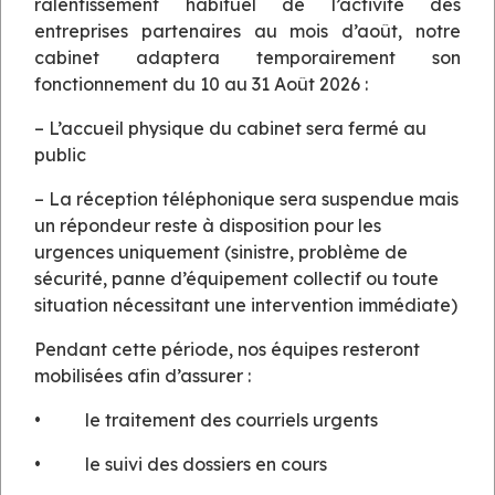
ralentissement habituel de l’activité des
entreprises partenaires au mois d’août, notre
cabinet adaptera temporairement son
fonctionnement du 10 au 31 Août 2026 :
– L’accueil physique du cabinet sera fermé au
public
– La réception téléphonique sera suspendue mais
un répondeur reste à disposition pour les
urgences uniquement (sinistre, problème de
TREPIER VENTURINI IMMOBILIER
sécurité, panne d’équipement collectif ou toute
situation nécessitant une intervention immédiate)
163, avenue Louis Pasteur
Pendant cette période, nos équipes resteront
06190 ROQUEBRUNE CAP MARTIN
mobilisées afin d’assurer :
Tél. : 04.92.15.15.23
Mail:
contact@tv-immo.fr
• le traitement des courriels urgents
TREPIER VENTURINI IMMOBILIER NICE
• le suivi des dossiers en cours