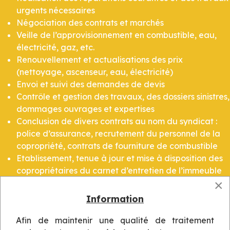
urgents nécessaires
Négociation des contrats et marchés
Veille de l’approvisionnement en combustible, eau,
électricité, gaz, etc.
Renouvellement et actualisations des prix
(nettoyage, ascenseur, eau, électricité)
Envoi et suivi des demandes de devis
Contrôle et gestion des travaux, des dossiers sinistres,
dommages ouvrages et expertises
Conclusion de divers contrats au nom du syndicat :
police d’assurance, recrutement du personnel de la
copropriété, contrats de fourniture de combustible
Etablissement, tenue à jour et mise à disposition des
copropriétaires du carnet d’entretien de l’immeuble
×
Information
JURIDIQUE
Afin de maintenir une qualité de traitement