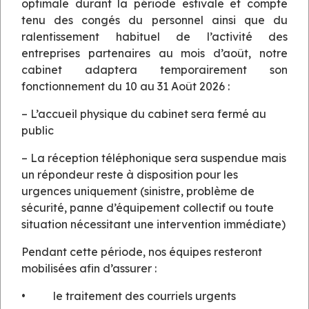
optimale durant la période estivale et compte
tenu des congés du personnel ainsi que du
Application du règlement de copropriété
ralentissement habituel de l’activité des
Respect de la réglementation et des dispositions
entreprises partenaires au mois d’août, notre
légales
cabinet adaptera temporairement son
Gestion des contentieux
fonctionnement du 10 au 31 Août 2026 :
Procédures de recouvrement devant les juridictions
compétentes
– L’accueil physique du cabinet sera fermé au
public
– La réception téléphonique sera suspendue mais
un répondeur reste à disposition pour les
urgences uniquement (sinistre, problème de
TREPIER VENTURINI IMMOBILIER
sécurité, panne d’équipement collectif ou toute
situation nécessitant une intervention immédiate)
163, avenue Louis Pasteur
Pendant cette période, nos équipes resteront
06190 ROQUEBRUNE CAP MARTIN
mobilisées afin d’assurer :
Tél. : 04.92.15.15.23
Mail:
contact@tv-immo.fr
• le traitement des courriels urgents